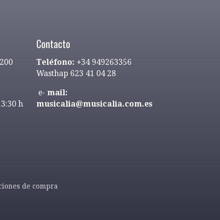
Contacto
9200
Teléfono:
+34 949263356
Wasthap 623 41 04 28
e-
mail:
13:30 h
musicalia@musicalia.com.es
ciones de compra