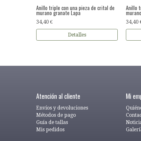
Anillo triple con una pieza de crital de
Anillo 
murano granate Lapa
murano
34,40 €
34,40 
Detalles
Atención al cliente
Mi em
Envíos y devoluciones
Quién
Métodos de pago
Conta
Guía de tallas
Notici
Mis pedidos
Galerí