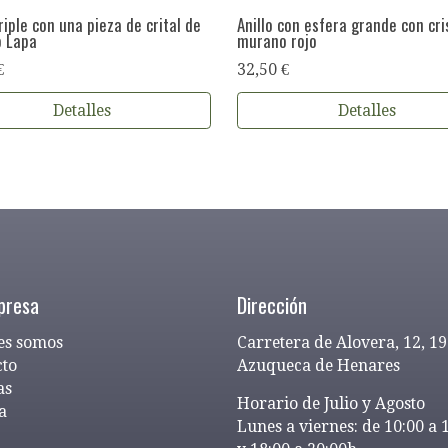
triple con una pieza de crital de
Anillo con esfera grande con cri
 Lapa
murano rojo
€
32,50 €
Detalles
Detalles
presa
Dirección
es somos
Carretera de Alovera, 12, 1
cto
Azuqueca de Henares
as
Horario de Julio y Agosto
a
Lunes a viernes: de 10:00 a 