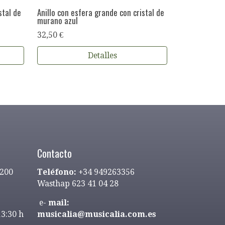
stal de
Anillo con esfera grande con cristal de
murano azul
32,50 €
Detalles
Contacto
9200
Teléfono:
+34 949263356
Wasthap 623 41 04 28
e-
mail:
13:30 h
musicalia@musicalia.com.es