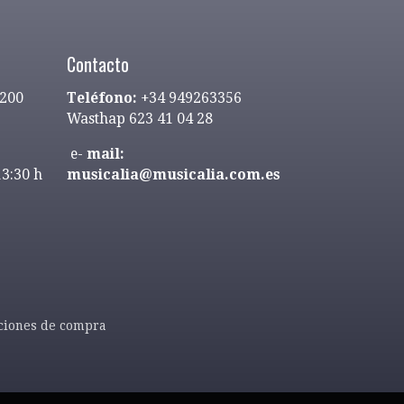
Contacto
9200
Teléfono:
+34 949263356
Wasthap 623 41 04 28
e-
mail:
13:30 h
musicalia@musicalia.com.es
ciones de compra