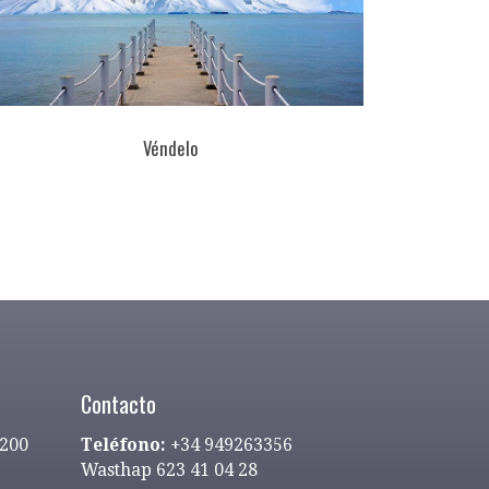
Véndelo
Contacto
9200
Teléfono:
+34 949263356
Wasthap 623 41 04 28