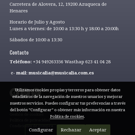
Carretera de Alovera, 12, 19200 Azuqueca de
Henares
Horario de Julio y Agosto
Lunes a viernes: de 10:00 a 13:30 h y 18:00 a 20:00h
Sábados de 10:00 a 13:30
Contacto
Teléfono:
+34 949263356 Wasthap 623 41 04 28
e-
mail: musicalia@musicalia.com.es
Utilizamos cookies propias y terceros para obtener datos
estadísticos de la navegación de nuestros usuarios y mejorar
Aviso legal
nuestros servicios. Puedes configurar tus preferencias a través
Política de cookies
del botón “Configurar” o obtener más información en nuestra
Gestión de cookies
Política de cookies
.
Política de privacidad
Condiciones de compra
Configurar
Rechazar
Aceptar