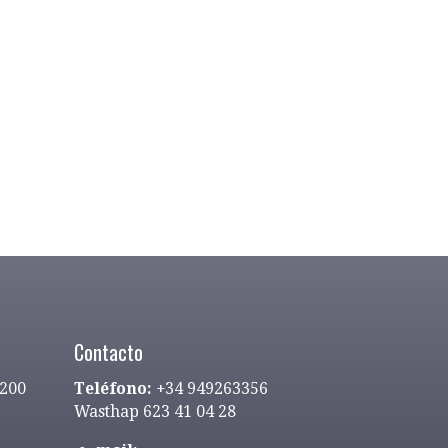
Contacto
9200
Teléfono:
+34 949263356
Wasthap 623 41 04 28