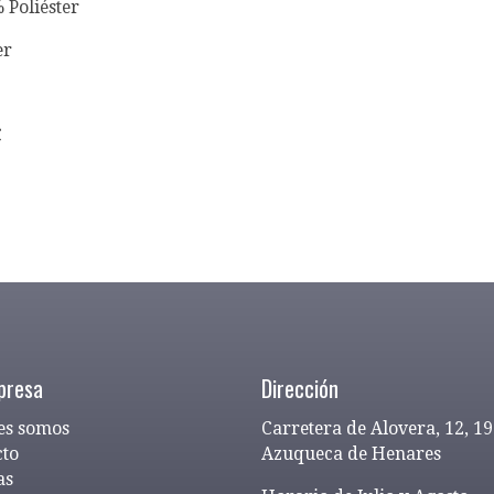
 Poliéster
er
C
presa
Dirección
es somos
Carretera de Alovera, 12, 1
cto
Azuqueca de Henares
as