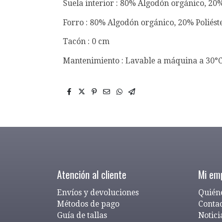
Suela interior : 80% Algodón orgánico, 20%
Forro : 80% Algodón orgánico, 20% Poliést
Tacón : 0 cm
Mantenimiento : Lavable a máquina a 30°
Atención al cliente
Mi em
Envíos y devoluciones
Quién
Métodos de pago
Conta
Guía de tallas
Notici