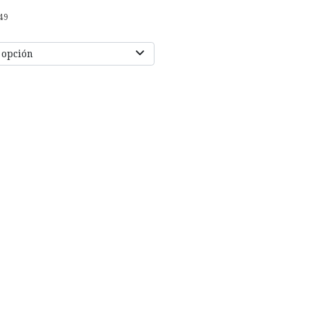
49
 opción