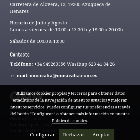
Carretera de Alovera, 12, 19200 Azuqueca de
Henares
Horario de Julio y Agosto
Lunes a viernes: de 10:00 a 13:30 h y 18:00 a 20:00h
Sábados de 10:00 a 13:30
Contacto
Teléfono:
+34 949263356 Wasthap 623 41 04 28
e-
mail: musicalia@musicalia.com.es
Utilizamos cookies propias y terceros para obtener datos
estadísticos de la navegación de nuestros usuarios y mejorar
Aviso legal
nuestros servicios. Puedes configurar tus preferencias a través
Política de cookies
del botón “Configurar” o obtener más información en nuestra
Gestión de cookies
Política de cookies
.
Política de privacidad
Condiciones de compra
Configurar
Rechazar
Aceptar