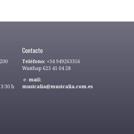
Contacto
9200
Teléfono:
+34 949263356
Wasthap 623 41 04 28
e-
mail:
13:30 h
musicalia@musicalia.com.es