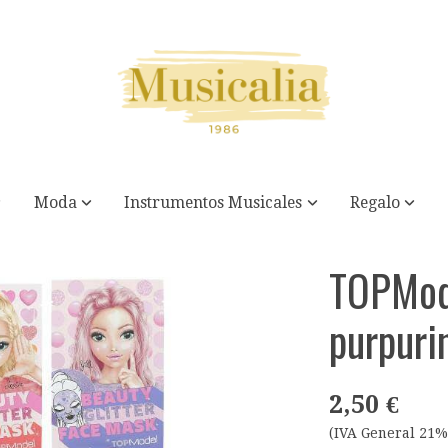
Moda
Instrumentos Musicales
Regalo
a BEAUTY and ME
TOPMode
purpur
2,50 €
(IVA General 21%