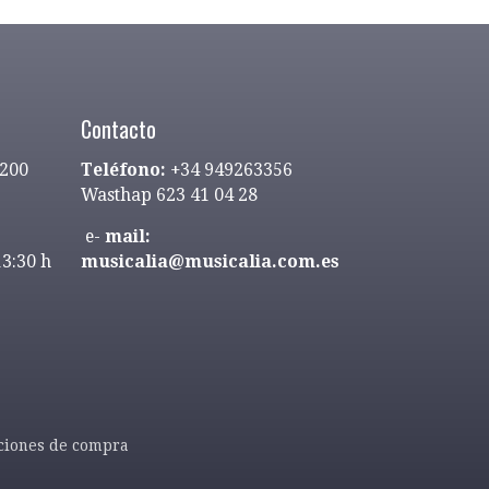
Contacto
9200
Teléfono:
+34 949263356
Wasthap 623 41 04 28
e-
mail:
13:30 h
musicalia@musicalia.com.es
ciones de compra