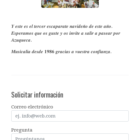
𝒀 𝒆𝒔𝒕𝒆 𝒆𝒔 𝒆𝒍 𝒕𝒆𝒓𝒄𝒆𝒓 𝒆𝒔𝒄𝒂𝒑𝒂𝒓𝒂𝒕𝒆 𝒏𝒂𝒗𝒊𝒅𝒆𝒏̃𝒐 𝒅𝒆 𝒆𝒔𝒕𝒆 𝒂𝒏̃𝒐.
𝑬𝒔𝒑𝒆𝒓𝒂𝒎𝒐𝒔 𝒒𝒖𝒆 𝒐𝒔 𝒈𝒖𝒔𝒕𝒆 𝒚 𝒐𝒔 𝒊𝒏𝒗𝒊𝒕𝒆 𝒂 𝒔𝒂𝒍𝒊𝒓 𝒂 𝒑𝒂𝒔𝒆𝒂𝒓 𝒑𝒐𝒓
𝑨𝒛𝒖𝒒𝒖𝒆𝒄𝒂.
𝑴𝒖𝒔𝒊𝒄𝒂𝒍𝒊𝒂 𝒅𝒆𝒔𝒅𝒆 𝟏𝟗𝟖𝟔 𝒈𝒓𝒂𝒄𝒊𝒂𝒔 𝒂 𝒗𝒖𝒆𝒔𝒕𝒓𝒂 𝒄𝒐𝒏𝒇𝒊𝒂𝒏𝒛𝒂.
Solicitar información
Correo electrónico
Pregunta