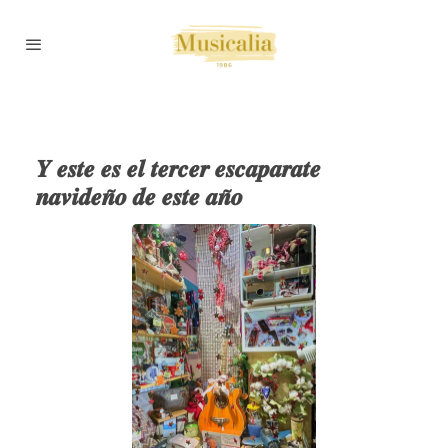
𝒀 𝒆𝒔𝒕𝒆 𝒆𝒔 𝒆𝒍 𝒕𝒆𝒓𝒄𝒆𝒓 𝒆𝒔𝒄𝒂𝒑𝒂𝒓𝒂𝒕𝒆
𝒏𝒂𝒗𝒊𝒅𝒆𝒏̃𝒐 𝒅𝒆 𝒆𝒔𝒕𝒆 𝒂𝒏̃𝒐