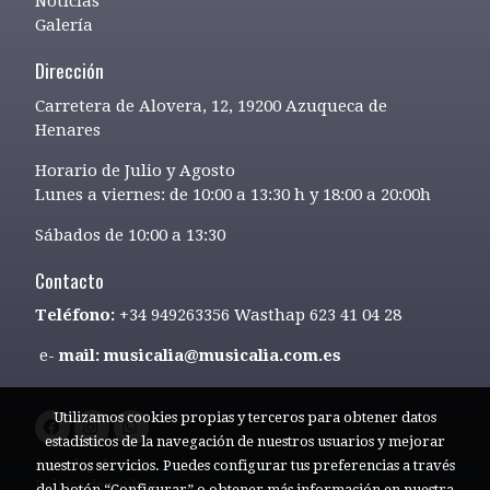
Noticias
Galería
Dirección
Carretera de Alovera, 12, 19200 Azuqueca de
Henares
Horario de Julio y Agosto
Lunes a viernes: de 10:00 a 13:30 h y 18:00 a 20:00h
Sábados de 10:00 a 13:30
Contacto
Teléfono:
+34 949263356 Wasthap 623 41 04 28
e-
mail: musicalia@musicalia.com.es
Utilizamos cookies propias y terceros para obtener datos
estadísticos de la navegación de nuestros usuarios y mejorar
Aviso legal
nuestros servicios. Puedes configurar tus preferencias a través
Política de cookies
del botón “Configurar” o obtener más información en nuestra