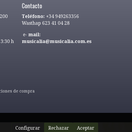
Contacto
9200
Teléfono:
+34 949263356
Wasthap 623 41 04 28
e-
mail:
13:30 h
musicalia@musicalia.com.es
ciones de compra
Configurar
Rechazar
Aceptar