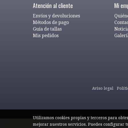
Atención al cliente
Mi em
Envíos y devoluciones
Quién
Métodos de pago
Conta
Guía de tallas
Notici
Mis pedidos
Galerí
Aviso legal
Polít
Utilizamos cookies propias y terceros para obte
mejorar nuestros servicios. Puedes configurar t