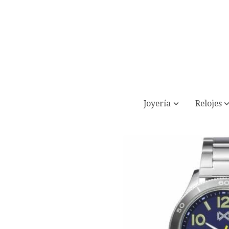
Joyería
Relojes
Reloj de hombre Shibuya tres agujas de