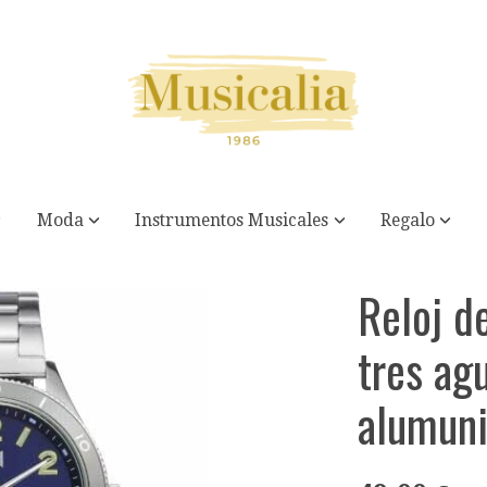
Moda
Instrumentos Musicales
Regalo
 acero y alumunio con brazalete
Reloj d
tres ag
alumuni