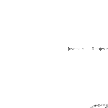
Joyería
Relojes
Pulsera semirigida con cristal cuadrad