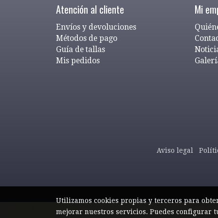
Atención al cliente
Mi em
Envíos y devoluciones
Quién
Métodos de pago
Conta
Guía de tallas
Notici
Mis pedidos
Galerí
Aviso legal
Polít
Utilizamos cookies propias y terceros para obte
mejorar nuestros servicios. Puedes configurar t