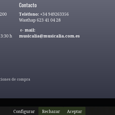
Contacto
9200
Teléfono:
+34 949263356
Wasthap 623 41 04 28
e-
mail:
13:30 h
musicalia@musicalia.com.es
ciones de compra
Configurar
Rechazar
Aceptar