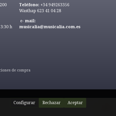
9200
Teléfono:
+34 949263356
Wasthap 623 41 04 28
e-
mail:
13:30 h
musicalia@musicalia.com.es
ciones de compra
Configurar
Rechazar
Aceptar