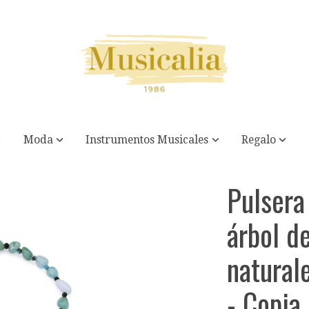
Moda
Instrumentos Musicales
Regalo
vida con piedras naturales turquesa y apatita - Copia
Pulsera
árbol d
natural
- Copia