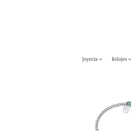
Joyería
Relojes
Pulsera de acero y colgante árbol de la 