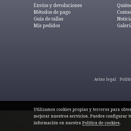
Envíos y devoluciones
Quién
Métodos de pago
Conta
Guía de tallas
Notici
Mis pedidos
Galerí
Aviso legal
Polít
Utilizamos cookies propias y terceros para obte
mejorar nuestros servicios. Puedes configurar t
información en nuestra
Política de cookies
.