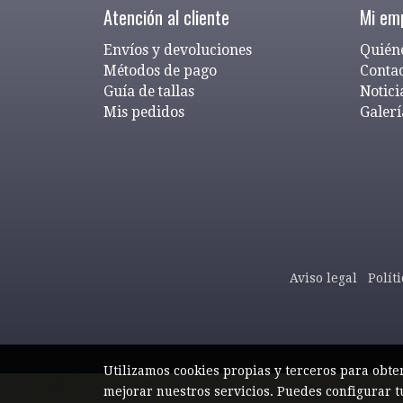
Atención al cliente
Mi em
Envíos y devoluciones
Quién
Métodos de pago
Conta
Guía de tallas
Notici
Mis pedidos
Galerí
Aviso legal
Polít
Utilizamos cookies propias y terceros para obte
mejorar nuestros servicios. Puedes configurar t