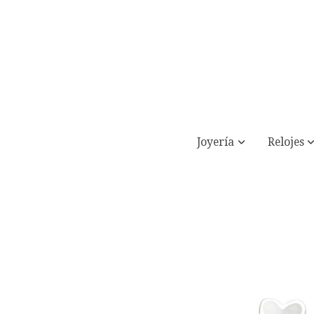
Joyería
Relojes
Pendientes flor nacar blanco cierre ros