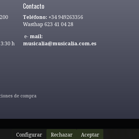
Contacto
9200
Teléfono:
+34 949263356
Wasthap 623 41 04 28
e-
mail:
13:30 h
musicalia@musicalia.com.es
ciones de compra
Configurar
Rechazar
Aceptar