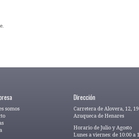
e.
presa
Dirección
es somos
Carretera de Alovera, 12, 1
cto
Azuqueca de Henares
as
Horario de Julio y Agosto
a
Lunes a viernes: de 10:00 a 