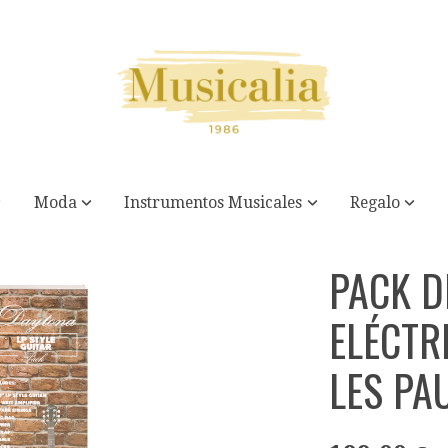
Moda
Instrumentos Musicales
Regalo
A TIPO LES PAUL ROJO.
PACK D
ELÉCTR
LES PA