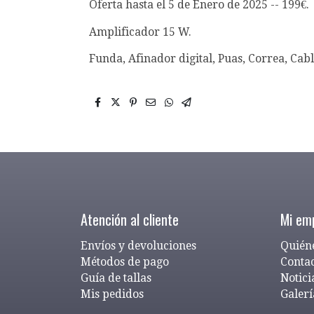
Oferta hasta el 5 de Enero de 2025 -- 199€.
Amplificador 15 W.
Funda, Afinador digital, Puas, Correa, Cabl
Atención al cliente
Mi em
Envíos y devoluciones
Quién
Métodos de pago
Conta
Guía de tallas
Notici
Mis pedidos
Galerí