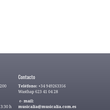
Contacto
9200
Teléfono:
+34 949263356
Wasthap 623 41 04 28
e-
mail:
13:30 h
musicalia@musicalia.com.es