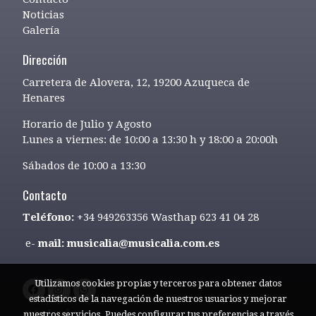
Noticias
Galería
Dirección
Carretera de Alovera, 12, 19200 Azuqueca de
Henares
Horario de Julio y Agosto
Lunes a viernes: de 10:00 a 13:30 h y 18:00 a 20:00h
Sábados de 10:00 a 13:30
Contacto
Teléfono:
+34 949263356 Wasthap 623 41 04 28
e-
mail: musicalia@musicalia.com.es
Utilizamos cookies propias y terceros para obtener datos
estadísticos de la navegación de nuestros usuarios y mejorar
Aviso legal
nuestros servicios. Puedes configurar tus preferencias a través