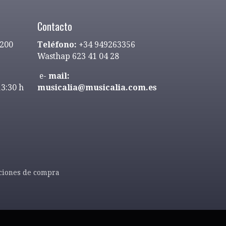
Contacto
9200
Teléfono:
+34 949263356
Wasthap 623 41 04 28
e-
mail:
13:30 h
musicalia@musicalia.com.es
ciones de compra