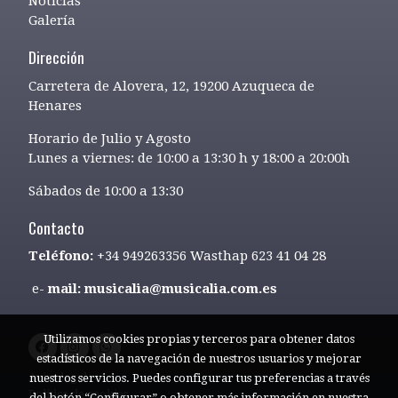
Noticias
Galería
Dirección
Carretera de Alovera, 12, 19200 Azuqueca de
Henares
Horario de Julio y Agosto
Lunes a viernes: de 10:00 a 13:30 h y 18:00 a 20:00h
Sábados de 10:00 a 13:30
Contacto
Teléfono:
+34 949263356 Wasthap 623 41 04 28
e-
mail: musicalia@musicalia.com.es
Utilizamos cookies propias y terceros para obtener datos
estadísticos de la navegación de nuestros usuarios y mejorar
Aviso legal
nuestros servicios. Puedes configurar tus preferencias a través
Política de cookies
del botón “Configurar” o obtener más información en nuestra