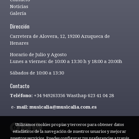
Noticias
Galería
Dirección
Carretera de Alovera, 12, 19200 Azuqueca de
Henares
Horario de Julio y Agosto
Lunes a viernes: de 10:00 a 13:30 h y 18:00 a 20:00h
Sábados de 10:00 a 13:30
Contacto
Teléfono:
+34 949263356 Wasthap 623 41 04 28
e-
mail: musicalia@musicalia.com.es
Utilizamos cookies propias y terceros para obtener datos
estadísticos de la navegación de nuestros usuarios y mejorar
Aviso legal
nuestros servicios. Puedes configurar tus preferencias a través