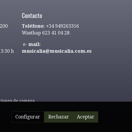
Contacto
9200
Teléfono:
+34 949263356
Wasthap 623 41 04 28
e-
mail:
13:30 h
musicalia@musicalia.com.es
ciones de compra
Configurar
Rechazar
Aceptar