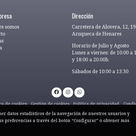
presa
Dirección
es somos
Carretera de Alovera, 12, 1
cto
Azuqueca de Henares
as
Horario de Julio y Agosto
a
Lunes a viernes: de 10:00 a 
y 18:00 a 20:00h
Sábados de 10:00 a 13:30
ica de cookies
Gestión de cookies
Política de privacidad
Condi
ner datos estadísticos de la navegación de nuestros usuarios y
us preferencias a través del botón “Configurar” o obtener más