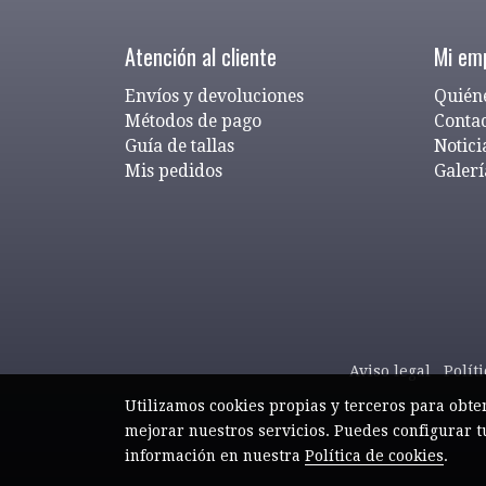
Atención al cliente
Mi em
Envíos y devoluciones
Quién
Métodos de pago
Conta
Guía de tallas
Notici
Mis pedidos
Galerí
Aviso legal
Polít
Utilizamos cookies propias y terceros para obte
mejorar nuestros servicios. Puedes configurar t
información en nuestra
Política de cookies
.