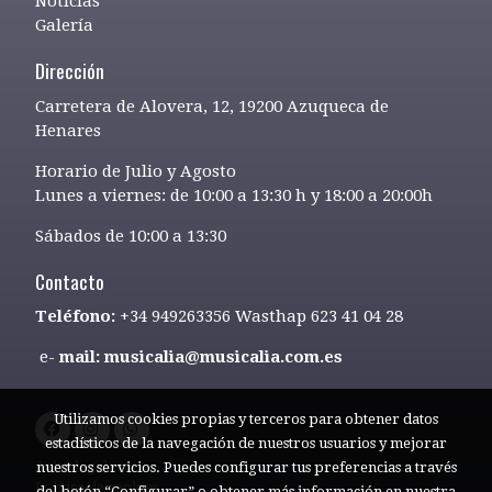
Noticias
Galería
Dirección
Carretera de Alovera, 12, 19200 Azuqueca de
Henares
Horario de Julio y Agosto
Lunes a viernes: de 10:00 a 13:30 h y 18:00 a 20:00h
Sábados de 10:00 a 13:30
Contacto
Teléfono:
+34 949263356 Wasthap 623 41 04 28
e-
mail: musicalia@musicalia.com.es
Utilizamos cookies propias y terceros para obtener datos
estadísticos de la navegación de nuestros usuarios y mejorar
Aviso legal
nuestros servicios. Puedes configurar tus preferencias a través
Política de cookies
del botón “Configurar” o obtener más información en nuestra