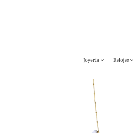
Joyería
Relojes
Gargantilla acero dorado y madre perl