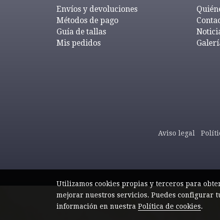
Envíos y devoluciones
Quién
Métodos de pago
Conta
Guía de tallas
Notici
Mis pedidos
Galerí
Aviso legal
Polít
Utilizamos cookies propias y terceros para obte
mejorar nuestros servicios. Puedes configurar t
información en nuestra
Política de cookies
.