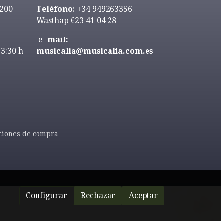
9200
Teléfono:
+34 949263356
Wasthap 623 41 04 28
e-
mail:
13:30 h
musicalia@musicalia.com.es
ciones de compra
Configurar
Rechazar
Aceptar