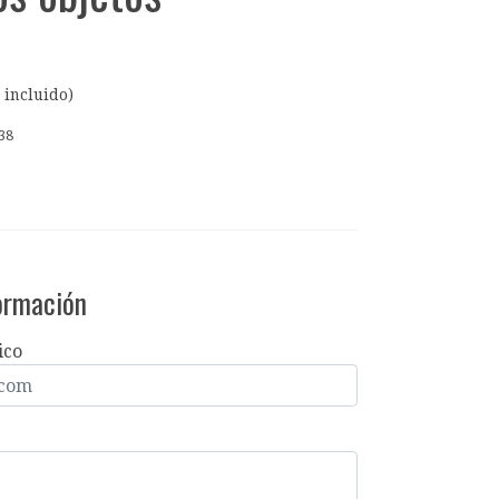
 incluido)
38
formación
ico