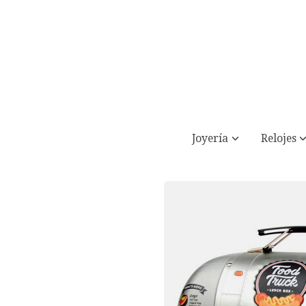
Joyería
Relojes
Fiambrera con diseño Food Truck retro.