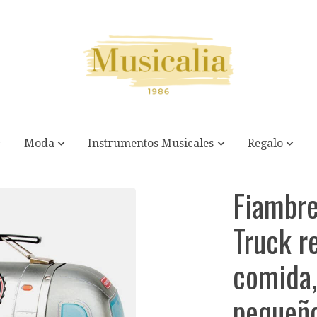
Moda
Instrumentos Musicales
Regalo
 -Puedes guardar comida, juguetes o pequeños objetos
Fiambre
Truck r
comida,
pequeño