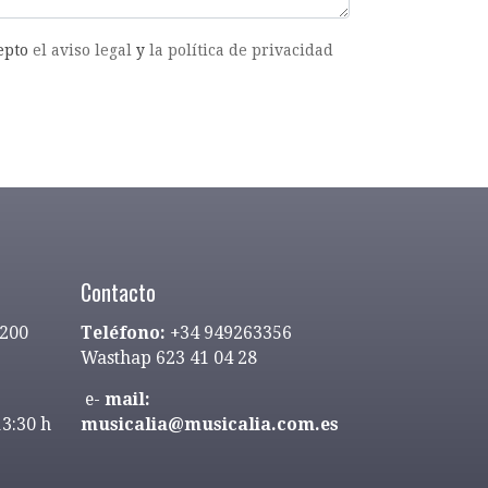
cepto
el aviso legal
y
la política de privacidad
Contacto
9200
Teléfono:
+34 949263356
Wasthap 623 41 04 28
e-
mail:
13:30 h
musicalia@musicalia.com.es