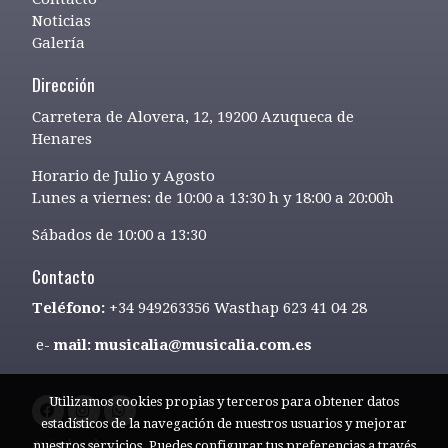
Noticias
Galería
Dirección
Carretera de Alovera, 12, 19200 Azuqueca de
Henares
Horario de Julio y Agosto
Lunes a viernes: de 10:00 a 13:30 h y 18:00 a 20:00h
Sábados de 10:00 a 13:30
Contacto
Teléfono:
+34 949263356 Wasthap 623 41 04 28
e-
mail: musicalia@musicalia.com.es
Utilizamos cookies propias y terceros para obtener datos
estadísticos de la navegación de nuestros usuarios y mejorar
Aviso legal
nuestros servicios. Puedes configurar tus preferencias a través