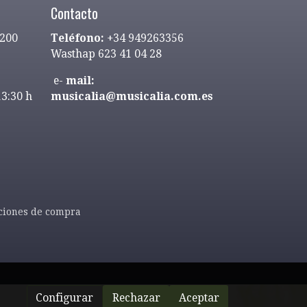
Contacto
9200
Teléfono:
+34 949263356
Wasthap 623 41 04 28
e-
mail:
13:30 h
musicalia@musicalia.com.es
ciones de compra
Configurar
Rechazar
Aceptar