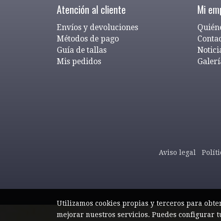
Atención al cliente
Mi em
Envíos y devoluciones
Quién
Métodos de pago
Conta
Guía de tallas
Notici
Mis pedidos
Galerí
Aviso legal
Polít
Utilizamos cookies propias y terceros para obte
mejorar nuestros servicios. Puedes configurar t