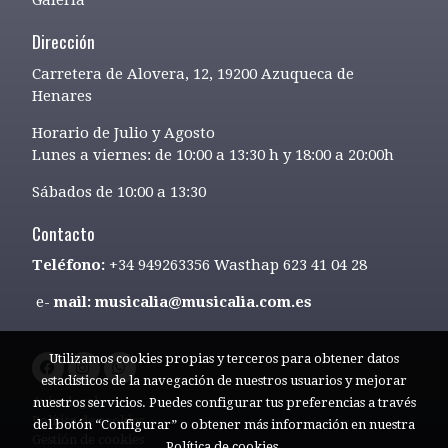
Dirección
Carretera de Alovera, 12, 19200 Azuqueca de
Henares
Horario de Julio y Agosto
Lunes a viernes: de 10:00 a 13:30 h y 18:00 a 20:00h
Sábados de 10:00 a 13:30
Contacto
Teléfono:
+34 949263356 Wasthap 623 41 04 28
e-
mail: musicalia@musicalia.com.es
Utilizamos cookies propias y terceros para obtener datos
estadísticos de la navegación de nuestros usuarios y mejorar
Aviso legal
nuestros servicios. Puedes configurar tus preferencias a través
Política de cookies
del botón “Configurar” o obtener más información en nuestra
Gestión de cookies
Política de cookies
.