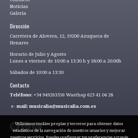
Noticias
Galería
Dirección
Carretera de Alovera, 12, 19200 Azuqueca de
Henares
Horario de Julio y Agosto
Lunes a viernes: de 10:00 a 13:30 h y 18:00 a 20:00h
Sábados de 10:00 a 13:30
Contacto
Teléfono:
+34 949263356 Wasthap 623 41 04 28
e-
mail: musicalia@musicalia.com.es
Utilizamos cookies propias y terceros para obtener datos
estadísticos de la navegación de nuestros usuarios y mejorar
Aviso legal
nuestros servicios. Puedes configurar tus preferencias a través