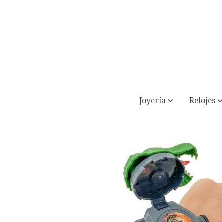
Joyería
Relojes
Dino World reloj de pulsera con proyec