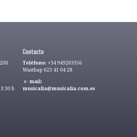
Contacto
9200
Teléfono:
+34 949263356
Wasthap 623 41 04 28
e-
mail:
13:30 h
musicalia@musicalia.com.es