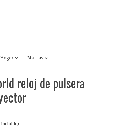
Hogar
Marcas
rld reloj de pulsera
yector
 incluido)