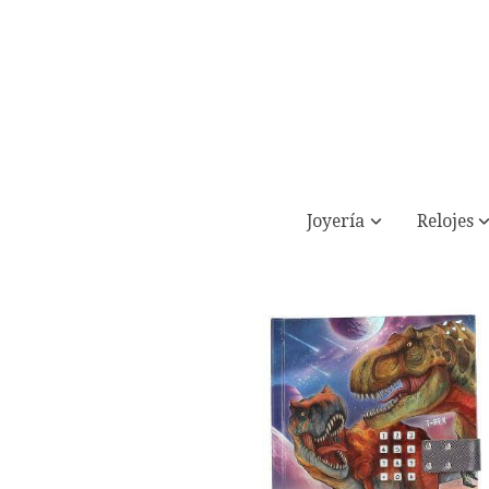
Joyería
Relojes
Dino World diario con código y sonido