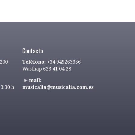
Contacto
9200
Teléfono:
+34 949263356
Wasthap 623 41 04 28
e-
mail:
13:30 h
musicalia@musicalia.com.es