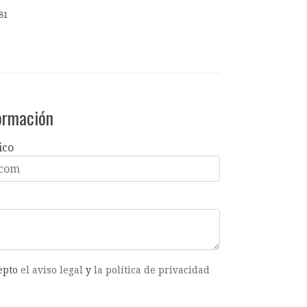
81
formación
ico
cepto
el aviso legal
y
la política de privacidad