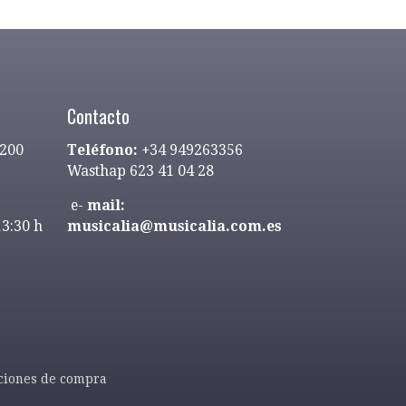
Contacto
9200
Teléfono:
+34 949263356
Wasthap 623 41 04 28
e-
mail:
13:30 h
musicalia@musicalia.com.es
ciones de compra