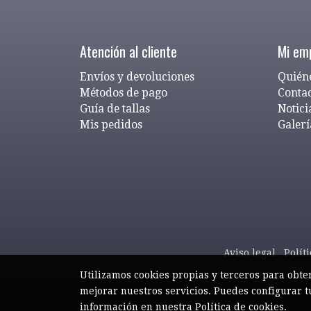
Atención al cliente
Mi em
Envíos y devoluciones
Quién
Métodos de pago
Conta
Guía de tallas
Notici
Mis pedidos
Galerí
Aviso legal
Polít
Utilizamos cookies propias y terceros para obte
mejorar nuestros servicios. Puedes configurar t
información en nuestra
Política de cookies
.