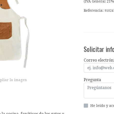
(IVA General 21%
Referencia:
91024
Solicitar in
Correo electrón
Pregunta
pliar la imagen
He leído y a
 cocina, fanáticos de los gatos o