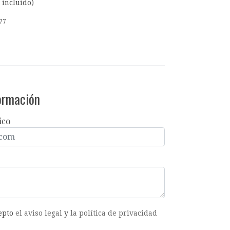
 incluido)
77
formación
ico
cepto
el aviso legal
y
la política de privacidad