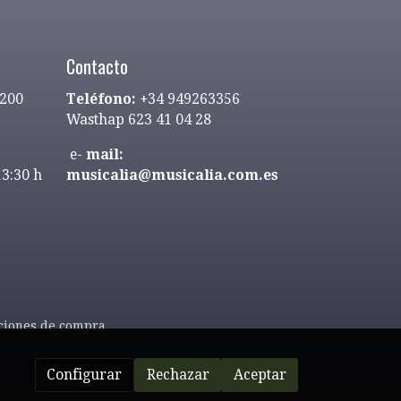
Contacto
9200
Teléfono:
+34 949263356
Wasthap 623 41 04 28
e-
mail:
13:30 h
musicalia@musicalia.com.es
ciones de compra
Configurar
Rechazar
Aceptar