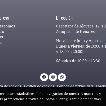
presa
Dirección
es somos
Carretera de Alovera, 12, 1
cto
Azuqueca de Henares
as
Horario de Julio y Agosto
a
Lunes a viernes: de 10:00 a 
y 18:00 a 20:00h
Sábados de 10:00 a 13:30
ica de cookies
Gestión de cookies
Política de privacidad
Condi
ner datos estadísticos de la navegación de nuestros usuarios y
us preferencias a través del botón “Configurar” o obtener más