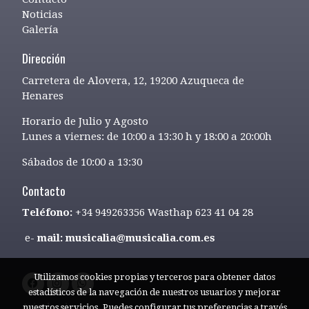
Noticias
Galería
Dirección
Carretera de Alovera, 12, 19200 Azuqueca de
Henares
Horario de Julio y Agosto
Lunes a viernes: de 10:00 a 13:30 h y 18:00 a 20:00h
Sábados de 10:00 a 13:30
Contacto
Teléfono:
+34 949263356 Wasthap 623 41 04 28
e-
mail: musicalia@musicalia.com.es
Utilizamos cookies propias y terceros para obtener datos
estadísticos de la navegación de nuestros usuarios y mejorar
Aviso legal
nuestros servicios. Puedes configurar tus preferencias a través