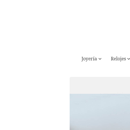
Joyería
Relojes
Cable de 10 m con luces LED y hojas de