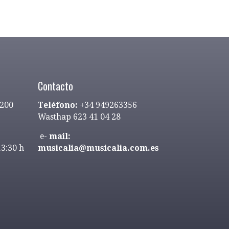
Contacto
9200
Teléfono:
+34 949263356
Wasthap 623 41 04 28
e-
mail:
13:30 h
musicalia@musicalia.com.es