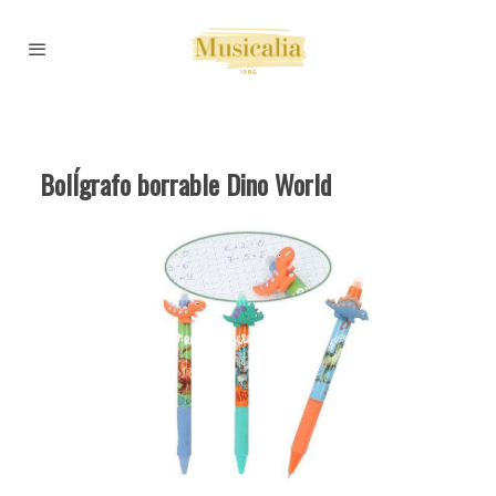
BolÍgrafo borrable Dino World