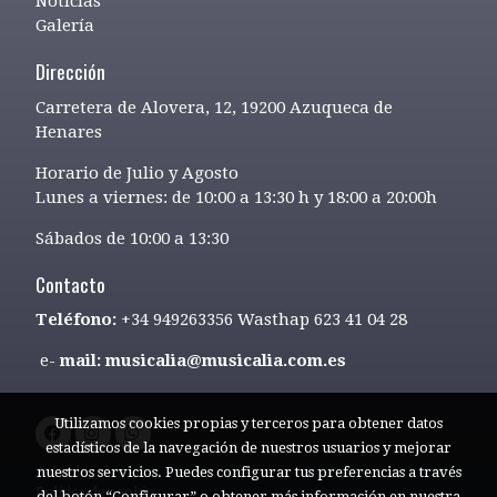
Noticias
Galería
Dirección
Carretera de Alovera, 12, 19200 Azuqueca de
Henares
Horario de Julio y Agosto
Lunes a viernes: de 10:00 a 13:30 h y 18:00 a 20:00h
Sábados de 10:00 a 13:30
Contacto
Teléfono:
+34 949263356 Wasthap 623 41 04 28
e-
mail: musicalia@musicalia.com.es
Utilizamos cookies propias y terceros para obtener datos
estadísticos de la navegación de nuestros usuarios y mejorar
Aviso legal
nuestros servicios. Puedes configurar tus preferencias a través
Política de cookies
del botón “Configurar” o obtener más información en nuestra