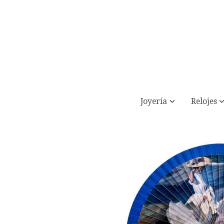
Joyería
Relojes
Abanico Señoras en la playa JOAQUIN