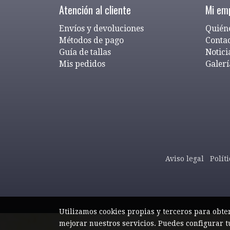
Atención al cliente
Mi em
Envíos y devoluciones
Quién
Métodos de pago
Conta
Guía de tallas
Notici
Mis pedidos
Galerí
Aviso legal
Polít
Utilizamos cookies propias y terceros para obte
mejorar nuestros servicios. Puedes configurar t