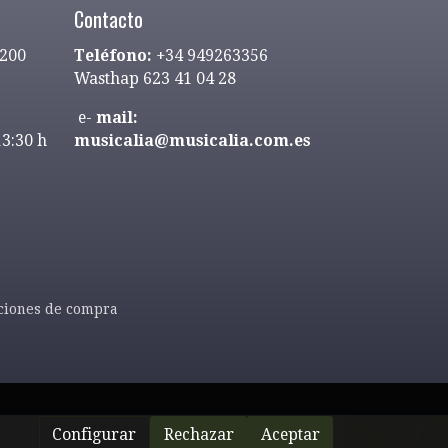
Contacto
9200
Teléfono:
+34 949263356
Wasthap 623 41 04 28
e-
mail:
13:30 h
musicalia@musicalia.com.es
ciones de compra
Configurar
Rechazar
Aceptar